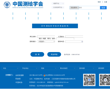
登录
注册
省级节点
分支机构节点
首 页
学会概况
学会党建
资讯中心
学术交流
测绘智库
科普天地
科技奖励
团体标
国际组织
分支机构
省级学会
团体会员
人才托举
测绘期刊
新品发布
办公平
历年测绘科学技术奖励查询
单位名称：
人员姓名：
项目（地图、期刊）名称：
获奖项目：
获奖年度：
技术支持：15801187343
综合
学会/协会
院校
重点实验室
国外相关
求职招聘
主管部门：
自然资源部
京ICP备14037318号-1
京公网安备 11010802031220号
民政部
主办：中国测绘学会 技术支持 ：江苏润溪时空智能科技股份有限公司
联系电话：010-63881345 邮箱地址：zgchxh1401@163.com
中国科协
联系地址：北京市海淀区莲花池西路28号西裙楼四层