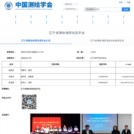
登录
注册
省级节点
分支机构节点
首 页
学会概况
学会党建
资讯中心
学术交流
测绘智库
科普天地
科技奖励
团体标
国际组织
分支机构
省级学会
团体会员
人才托举
测绘期刊
新品发布
办公平
辽宁省测绘地理信息学会
辽宁省测绘地理信息学会介绍
辽宁省测绘地理信息学会相关活动
联系地址：
沈阳市沈河区东陵路120-13号
邮 编：
110866
挂靠单位：
沈阳农业大学
业务主管：
辽宁省科学技术协会
姓名
职务/职称
座机号码
E-mail
杨国范
理事长、教授
高振东
秘书长、副教授
13504045063
zd-gao@163.co
林茂森
联系人、讲师
15909824827
lmsen2007@126.
官网网址：
辽宁省测绘地理信息学会
学会公众号：
活动照片：