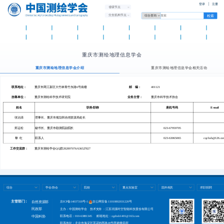
登录
注册
省级节点
分支机构节点
首 页
学会概况
学会党建
资讯中心
学术交流
测绘智库
科普天地
科技奖励
团体标
国际组织
分支机构
省级学会
团体会员
人才托举
测绘期刊
新品发布
办公平
重庆市测绘地理信息学会
重庆市测绘地理信息学会介绍
重庆市测绘地理信息学会相关活动
联系地址：
重庆市两江新区大竹林青竹东路6号南楼
邮 编：
401121
挂靠单位：
重庆市测绘科学技术研究院
业务主管：
重庆市科学技术协会
姓名
职务/职称
座机号码
E-mail
张治清
理事长、重庆市规划和自然资源局处长
郑运松
秘书长、重庆市勘测院副院长
023-67959705
黎 红
联系人
023-63065065
cqchxh@126.co
工作交流群：
重庆市测绘学会
QQ群282897076/636527827
综合
学会/协会
院校
重点实验室
国外相关
求职招聘
主管部门：
自然资源部
京ICP备14037318号-1
京公网安备 11010802031220号
民政部
主办：中国测绘学会 技术支持 ：江苏润溪时空智能科技股份有限公司
联系电话：010-63881345 邮箱地址：zgchxh1401@163.com
中国科协
联系地址：北京市海淀区莲花池西路28号西裙楼四层